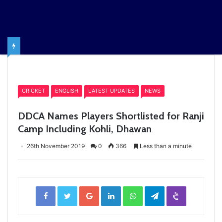
Home
/
CRICKET
CRICKET
ENGLISH
LATEST UPDATES
NEWS
DDCA Names Players Shortlisted for Ranji
Camp Including Kohli, Dhawan
26th November 2019
0
366
Less than a minute
Facebook
Twitter
Google+
LinkedIn
WhatsApp
Telegram
Viber