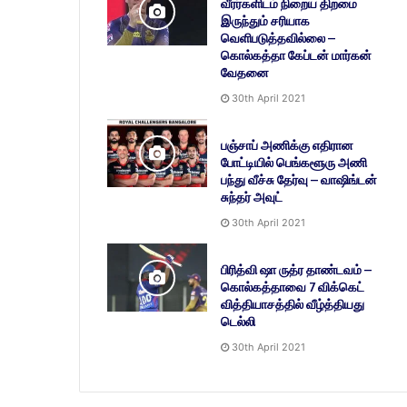
வீரர்களிடம் நிறைய திறமை
இருந்தும் சரியாக
வெளிபடுத்தவில்லை –
கொல்கத்தா கேப்டன் மார்கன்
வேதனை
30th April 2021
பஞ்சாப் அணிக்கு எதிரான
போட்டியில் பெங்களூரு அணி
பந்து வீச்சு தேர்வு – வாஷிங்டன்
சுந்தர் அவுட்
30th April 2021
பிரித்வி ஷா ருத்ர தாண்டவம் –
கொல்கத்தாவை 7 விக்கெட்
வித்தியாசத்தில் வீழ்த்தியது
டெல்லி
30th April 2021