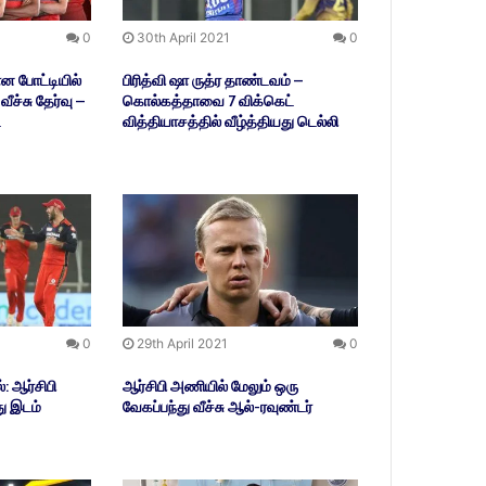
0
30th April 2021
0
ன போட்டியில்
பிரித்வி ஷா ருத்ர தாண்டவம் –
ச்சு தேர்வு –
கொல்கத்தாவை 7 விக்கெட்
்
வித்தியாசத்தில் வீழ்த்தியது டெல்லி
0
29th April 2021
0
்: ஆர்சிபி
ஆர்சிபி அணியில் மேலும் ஒரு
ு இடம்
வேகப்பந்து வீச்சு ஆல்-ரவுண்டர்