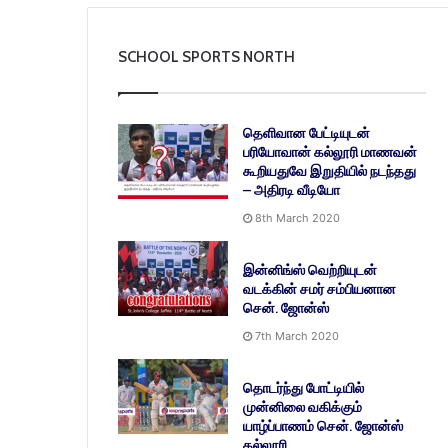
SCHOOL SPORTS NORTH
தெளிவான பேட்டியுடன்
பரியோவான் கல்லூரி மாணவன்
கூறியதுவே இறுதியில் நடந்தது
– அதிரடி வீடியோ
8th March 2020
இன்னிங்ஸ் வெற்றியுடன்
வடக்கின் சமர் சம்பியனான
சென். ஜோன்ஸ்
7th March 2020
தொடர்ந்து போட்டியில்
முன்னிலை வகிக்கும்
யாழ்ப்பாணம் சென். ஜோன்ஸ்
கல்லூரி