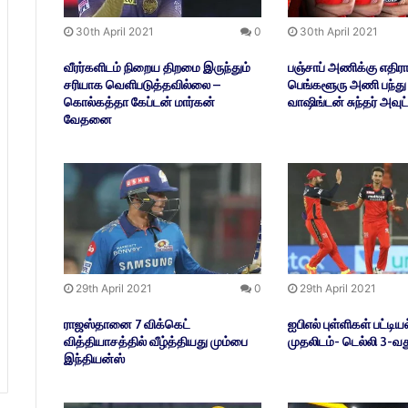
30th April 2021
0
30th April 2021
வீரர்களிடம் நிறைய திறமை இருந்தும்
பஞ்சாப் அணிக்கு எதிரா
சரியாக வெளிபடுத்தவில்லை –
பெங்களூரு அணி பந்து வீ
கொல்கத்தா கேப்டன் மார்கன்
வாஷிங்டன் சுந்தர் அவுட
வேதனை
29th April 2021
0
29th April 2021
ராஜஸ்தானை 7 விக்கெட்
ஐபிஎல் புள்ளிகள் பட்டியல
வித்தியாசத்தில் வீழ்த்தியது மும்பை
முதலிடம்- டெல்லி 3-வத
இந்தியன்ஸ்