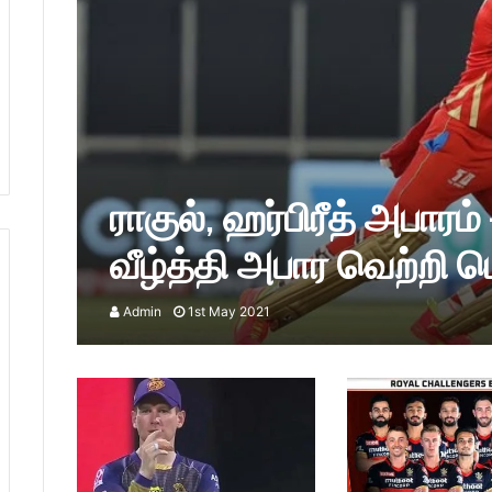
ராகுல், ஹர்பிரீத் அபார
வீழ்த்தி அபார வெற்றி ப
Admin
1st May 2021