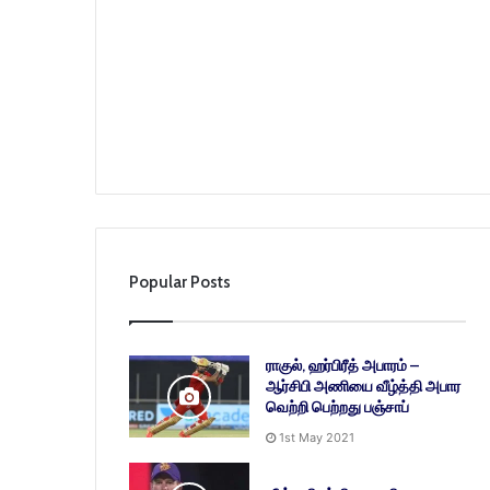
Popular Posts
ராகுல், ஹர்பிரீத் அபாரம் –
ஆர்சிபி அணியை வீழ்த்தி அபார
வெற்றி பெற்றது பஞ்சாப்
1st May 2021