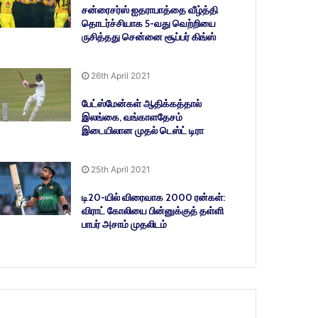
சன்ரைசர்ஸ் ஐதராபாத்தை வீழ்த்தி
தொடர்ச்சியாக 5-வது வெற்றியை
ருசித்தது சென்னை சூப்பர் கிங்ஸ்
26th April 2021
பேட்ஸ்மேன்கள் ஆதிக்கத்தால்
இலங்கை, வங்காளதேசம்
இடையிலான முதல் டெஸ்ட் டிரா
25th April 2021
டி20-யில் விரைவாக 2000 ரன்கள்:
விராட் கோலியை பின்னுக்குத் தள்ளி
பாபர் அசாம் முதலிடம்