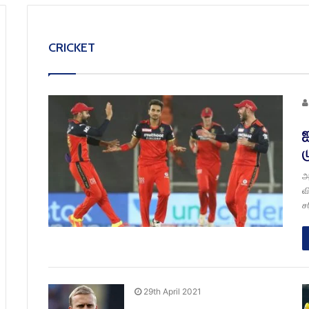
CRICKET
ஐ
ம
அ
வ
ச
29th April 2021