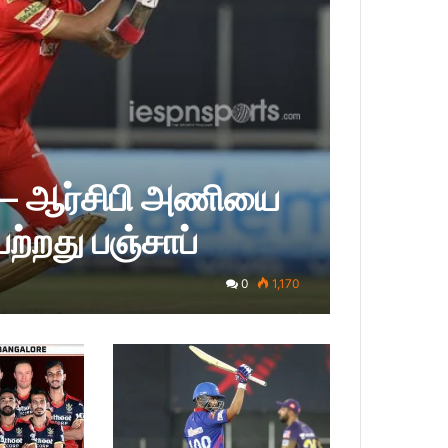
ம் – ஆர்சிபி அணியை
ெற்றது பஞ்சாப்
0
1,170