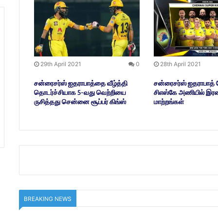
29th April 2021
0
28th April 2021
சன்ரைசர்ஸ் ஐதராபாத்தை வீழ்த்தி
சன்ரைசர்ஸ் ஐதராபாத் பே
தொடர்ச்சியாக 5-வது வெற்றியை
சிஎஸ்கே அணியில் இரண
ருசித்தது சென்னை சூப்பர் கிங்ஸ்
மாற்றங்கள்
BREAKING NEWS