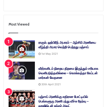
Most Viewed
ராகுல், ஹர்பிரீத் அபாரம் – ஆர்சிபி அணியை
வீழ்த்தி அபார வெற்றி பெற்றது பஞ்சாப்
1st May 2021
வீரர்களிடம் நிறைய திறமை இருந்தும் சரியாக
வெளிபடுத்தவில்லை – கொல்கத்தா கேப்டன்
மார்கன் வேதனை
30th April 2021
பஞ்சாப் அணிக்கு எதிரான போட்டியில்
பெங்களூரு அணி பந்து வீச்சு தேர்வு –
வாஷிங்டன் சுந்தர் அவுட்