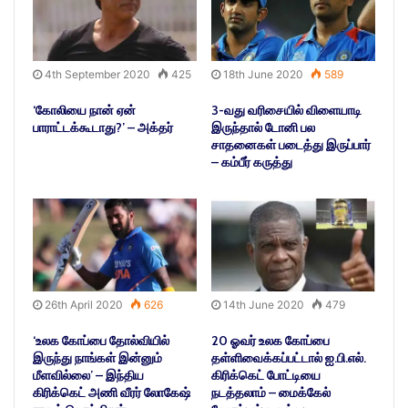
4th September 2020
425
18th June 2020
589
‘கோலியை நான் ஏன்
3-வது வரிசையில் விளையாடி
பாராட்டக்கூடாது?’ – அக்தர்
இருந்தால் டோனி பல
சாதனைகள் படைத்து இருப்பார்
– கம்பீர் கருத்து
26th April 2020
626
14th June 2020
479
‘உலக கோப்பை தோல்வியில்
20 ஓவர் உலக கோப்பை
இருந்து நாங்கள் இன்னும்
தள்ளிவைக்கப்பட்டால் ஐ.பி.எல்.
மீளவில்லை’ – இந்திய
கிரிக்கெட் போட்டியை
கிரிக்கெட் அணி வீரர் லோகேஷ்
நடத்தலாம் – மைக்கேல்