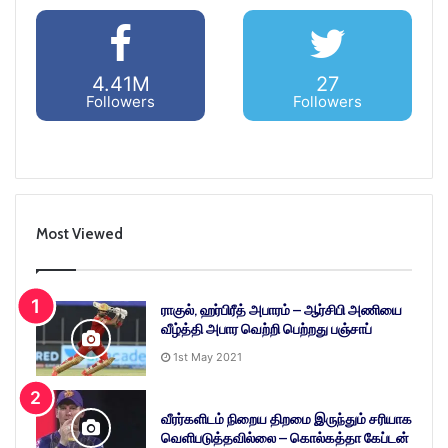
4.41M
27
Followers
Followers
Most Viewed
ராகுல், ஹர்பிரீத் அபாரம் – ஆர்சிபி அணியை
வீழ்த்தி அபார வெற்றி பெற்றது பஞ்சாப்
1st May 2021
வீரர்களிடம் நிறைய திறமை இருந்தும் சரியாக
வெளிபடுத்தவில்லை – கொல்கத்தா கேப்டன்