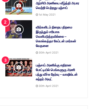
ஆர்சிபி அணியை வீழ்த்தி அபார
வெற்றி பெற்றது பஞ்சாப்
1st May 2021
வீரர்களிடம் நிறைய திறமை
இருந்தும் சரியாக
வெளிபடுத்தவில்லை –
கொல்கத்தா கேப்டன் மார்கன்
வேதனை
30th April 2021
பஞ்சாப் அணிக்கு எதிரான
போட்டியில் பெங்களூரு அணி
பந்து வீச்சு தேர்வு – வாஷிங்டன்
சுந்தர் அவுட்
30th April 2021