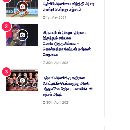
ஆர்சிபி அணியை வீழ்த்தி அபார
வெற்றி பெற்றது பஞ்சாப்
1st May 2021
வீரர்களிடம் நிறைய திறமை
இருந்தும் சரியாக
வெளிபடுத்தவில்லை –
கொல்கத்தா கேப்டன் மார்கன்
வேதனை
30th April 2021
பஞ்சாப் அணிக்கு எதிரான
போட்டியில் பெங்களூரு அணி
பந்து வீச்சு தேர்வு – வாஷிங்டன்
சுந்தர் அவுட்
30th April 2021