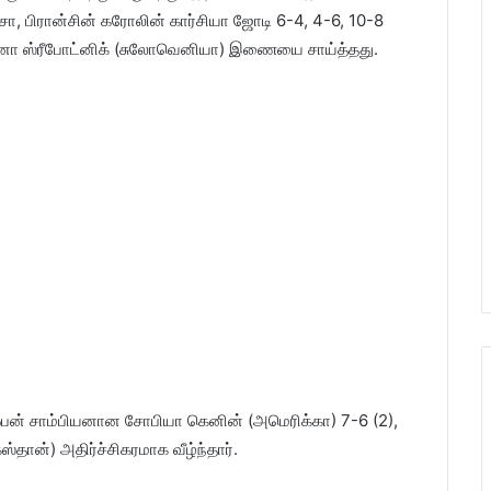
்சா, பிரான்சின் கரோலின் கார்சியா ஜோடி 6-4, 4-6, 10-8
்ரினா ஸ்ரீபோட்னிக் (சுலோவெனியா) இணையை சாய்த்தது.
ய ஓபன் சாம்பியனான சோபியா கெனின் (அமெரிக்கா) 7-6 (2),
தான்) அதிர்ச்சிகரமாக வீழ்ந்தார்.