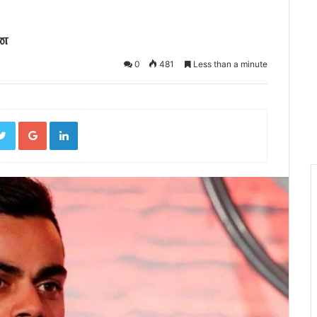
னை
0
481
Less than a minute
ebook
Twitter
Google+
LinkedIn