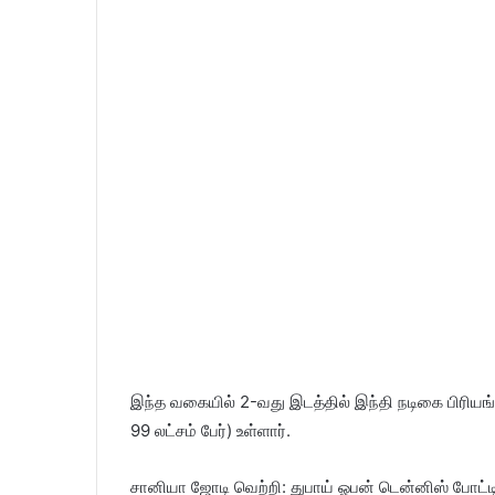
இந்த வகையில் 2-வது இடத்தில் இந்தி நடிகை பிரிய
99 லட்சம் பேர்) உள்ளார்.
சானியா ஜோடி வெற்றி: துபாய் ஓபன் டென்னிஸ் போட்ட