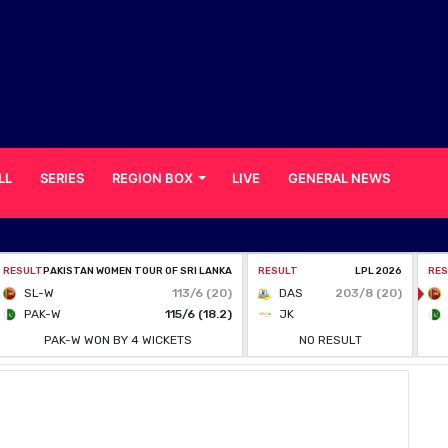
LL
SERIES
REGION BOX
LIVE
GENERAL NEWS
னை