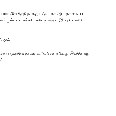
ார்ச் 29-ந்தேதி நடக்கும் தொடக்க ஆட்டத்தில் நடப்பு
்சும் மும்பை வான்கடே ஸ்டேடியத்தில் (இரவு 8 மணி)
்படும்.
வீச்சாளர் ஒஷானே தாமஸ் காரில் சென்ற போது, இன்னொரு
ர்.