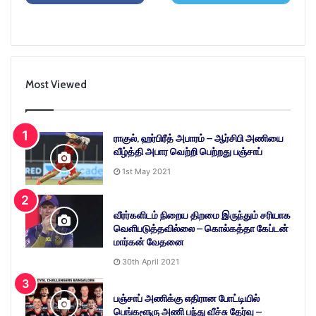
Most Viewed
ராகுல், ஹர்பிரீத் அபாரம் – ஆர்சிபி அணியை
வீழ்த்தி அபார வெற்றி பெற்றது பஞ்சாப்
1st May 2021
வீரர்களிடம் நிறைய திறமை இருந்தும் சரியாக
வெளிபடுத்தவில்லை – கொல்கத்தா கேப்டன்
மார்கன் வேதனை
30th April 2021
பஞ்சாப் அணிக்கு எதிரான போட்டியில்
பெங்களூரு அணி பந்து வீச்சு தேர்வு –