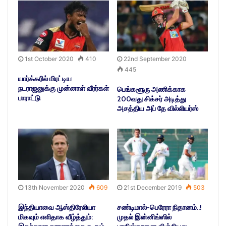
1st October 2020
410
22nd September 2020
445
யார்க்கரில் மிரட்டிய
நடராஜனுக்கு முன்னாள் வீரர்கள்
பெங்களூரு அணிக்காக
பாராட்டு
200வது சிக்சர் அடித்து
அசத்திய அப் தே வில்லியர்ஸ்
13th November 2020
609
21st December 2019
503
இந்தியாவை ஆஸ்திரேலியா
சண்டிமால்-பெரேரா நிதானம்..!
மிகவும் எளிதாக வீழ்த்தும்:
முதல் இன்னிங்ஸில்