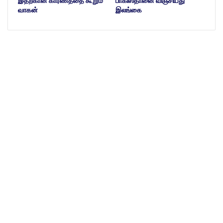
இதற்கான காரணத்தை கூறும்
பாகிஸ்தானை விஞ்சியது
வாகன்
இலங்கை